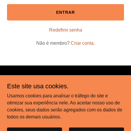
ENTRAR
Redefinir senha
Não é membro?
Criar conta.
Copyright © 2026 espacosaudavelfitness – Todos os direitos
Este site usa cookies.
reservados.
Usamos cookies para analisar o tráfego do site e
EBOOK DE EMAGRECIMENTO
otimizar sua experiência nele. Ao aceitar nosso uso de
cookies, seus dados serão agregados com os dados de
todos os demais usuários.
Desenvolvido por